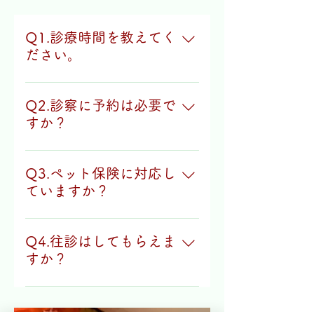
Q1.診療時間を教えてく
ださい。
平日は、午前は9：00～12：
00まで、午後は13：00～
Q2.診察に予約は必要で
20：00まで診察しています。
すか？
土曜日は、午前は9：00～
12：00まで、午後は13：00
基本的に犬、猫は不要。それ
～17：00までの診察です。 休
以外は来院前に確認の電話を
Q3.ペット保険に対応し
診日は日曜・祝日となりま
お願い致します。
ていますか？
す。
はい。アニコムどうぶつ健
保、iPetうちの子健保、アリア
Q4.往診はしてもらえま
ンツペット保険は窓口での清
すか？
算が可能です。
はい、可能です。事前にご予
約ください。